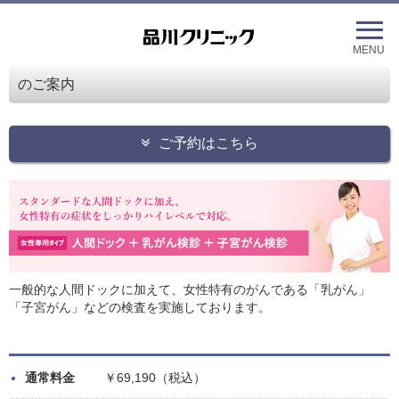
メ
ニ
ュ
MENU
ー
を
のご案内
開
く
ご予約はこちら
一般的な人間ドックに加えて、女性特有のがんである「乳がん」
「子宮がん」などの検査を実施しております。
通常料金
￥69,190（税込）