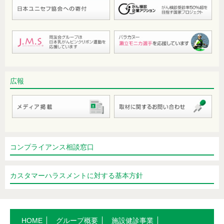
ふくらはぎが痛い。足先は冷えて痺れ
るような感覚も…。
医療におけるChatGPTの可能性
緑内障の疑いと診断されたが完治する
の？
広報
新型コロナの影響でメタボはどうなっ
た？（第二報）
身近な食物アレルギー（お菓子関連）
コンプライアンス相談窓口
呼びかけても返事がない。耳が遠いだ
け？それとも…
カスタマーハラスメントに対する基本方針
人口動態統計を見てみました。
健康診断で十二指腸潰瘍の疑い。自覚
症状ないので放置しても大丈夫？
HOME
グループ概要
施設健診事業