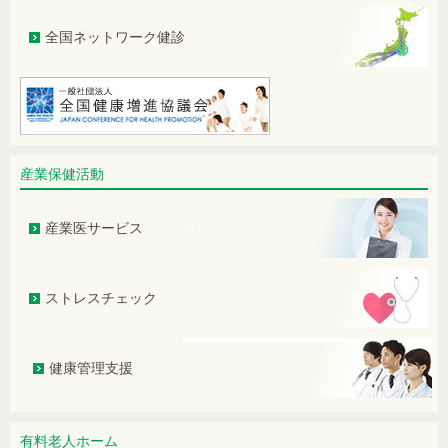
虫歯は無いけど「歯周病検診」は受け
全国ネットワーク健診
るべき？
働く女性の健康管理について
認知症基本法が成立しました。認知症
について見直してみましょう。
産業保健活動
足の筋肉の痛みに悩む女性。骨に異常
なし。薬の副作用か？
産業医サービス
脂肪肝は万病の元
高齢者に多いパーキンソン病。気にな
ストレスチェック
る症状がある場合にはまず鑑別診断
を。
予防医療を推進していくために ～日本
健康管理支援
人間ドック学会が名称を変更します～
首のつけ根が腫れている女性。「甲状
有料老人ホーム
腺機能が高め」と言われ心配…。