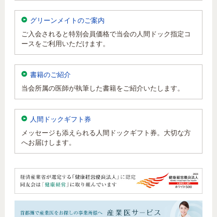
グリーンメイトのご案内
人間ドック・健康診断における胃内視
鏡検査の移り変わりについて
ご入会されると特別会員価格で当会の人間ドック指定コ
ースをご利用いただけます。
PSA検査の新しい展開 S2,3PSA%に
ついて
書籍のご紹介
身長が縮んだ！と感じた方へ
当会所属の医師が執筆した書籍をご紹介いたします。
鼠径ヘルニアは手術をせず治せます
か？
人間ドックギフト券
“肺がん検診が変わるかもしれませ
メッセージも添えられる人間ドックギフト券。大切な方
ん！”
へお届けします。
認知症予防のためには働き盛りの健康
管理が重要です（改訂版）
女性の「痩せ」による健康障害ついて–
FUS（女性の低体重・低栄養症候群）
に注目を –