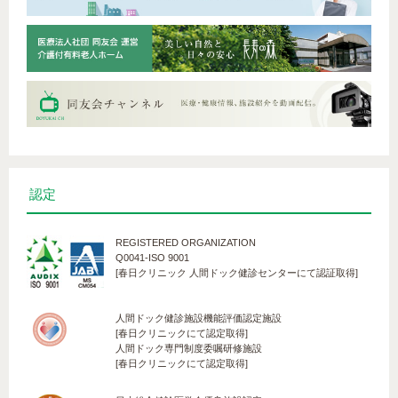
左手にしびれ症状。脳は異常なし。原
因は？
新型コロナウイルス(COVID-19) ― 罹
患後症状について ―
動脈硬化について～脂質仮説を中心に
～
入浴中にみられる不慮の事故とその予
認定
防―ヒートショックについてー
REGISTERED ORGANIZATION
健診で「肺気腫」との診断。タバコの
Q0041-ISO 9001
影響？
[春日クリニック 人間ドック健診センターにて認証取得]
老化は突然やってくる？～最新の研究
人間ドック健診施設機能評価認定施設
結果の意義とこれから期待されること
[春日クリニックにて認定取得]
～
人間ドック専門制度委嘱研修施設
[春日クリニックにて認定取得]
狭心症治療中に納豆などは禁食？