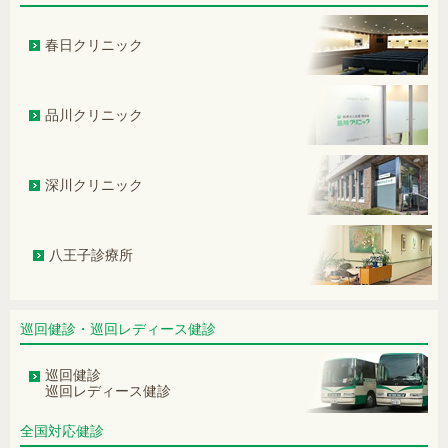
声が枯れるのはお酒のせい？それと
も…
春日クリニック
注意すべき肺炎 ―加湿器肺（過敏性
肺炎）―
品川クリニック
サプリメントを含めた薬剤と腎機能障
害の関連について
深川クリニック
「耳垂れ」が気になり痒みもある…原
因は？
八王子診療所
夜間頻尿について ―その原因と生活の
質に及ぼす影響―
巡回健診・巡回レディース健診
血をサラサラにする薬で「便潜血陽
性」になる？
巡回健診
巡回レディース健診
遺族ケアガイドラインについて
震災関連死とショック死
全国対応健診