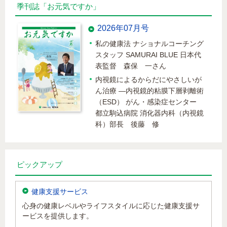
季刊誌「お元気ですか」
世界対がんデーに、がんについて考え
2026年07月号
てみましょう
私の健康法
ナショナルコーチング
GLP-1ダイエットの注意点
スタッフ
SAMURAI BLUE 日本代
表監督 森保 一さん
―人間ドック・健診で見つかる「心房
細動」は重大なサイン― 心房細動の
内視鏡によるからだにやさしいが
早期発見と専門医受診の重要性
ん治療
―内視鏡的粘膜下層剥離術
（ESD）
がん・感染症センター
煙が見えない新型タバコと健康被害
都立駒込病院
消化器内科（内視鏡
―加熱式タバコ・電子タバコ・紙巻き
科）部長 後藤 修
タバコの比較―
夏バテ対策
関節炎で膝に水がたまる
腹囲引き締め筋力トレーニング そ
の5
ピックアップ
膵がんの最近の動向と人間ドックの果
たす役割
デジタルデトックスのすすめ
春日クリニックで受診する ハイグ
健康支援サービス
高齢者と慢性腎臓病（CKD）患者にお
レードな検査のご案内
心身の健康レベルやライフスタイルに応じた健康支援サ
ける降圧目標の注意点
ービスを提供します。
便を柔らかくする方法は？