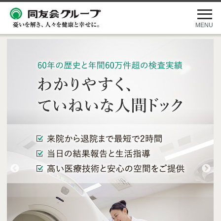
メ
ニ
ュ
MENU
ー
を
開
く