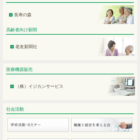
身近な食物アレルギー（2） 納豆アレ
長寿の森
ルギー
全身の痒みが治まらない…
高齢者向け新聞
かぜ症候群 ～感染予防における素朴な
老友新聞社
疑問を中心に～
高脂血症薬の服用で副作用？
スギ花粉症舌下免疫療法
医療機器販売
潰瘍性大腸炎について ―社会的影響
（株）イジカンサービス
と新たな知見―
肺炎球菌ワクチンは毎年接種するも
の？
社会活動
ワーク・エンゲイジメントと健康的な
職場づくり