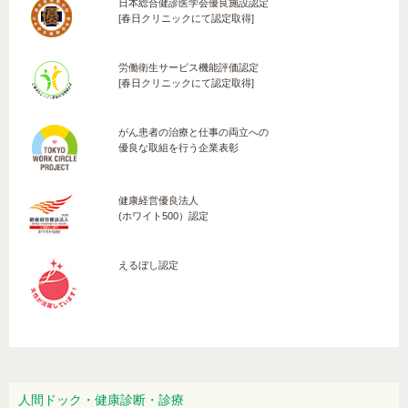
日本総合健診医学会優良施設認定
アルコール依存症について
[春日クリニックにて認定取得]
エナジードリンクは適量を
労働衛生サービス機能評価認定
手のひらに大量の汗をかく。原因は？
[春日クリニックにて認定取得]
便秘・慢性便秘症について
がん患者の治療と仕事の両立への
優良な取組を行う企業表彰
“糖質制限食”について改めて考えてみ
ましょう
健康経営優良法人
胃の内視鏡検査の受診間隔は？
(ホワイト500）認定
ハチ毒アレルギー
えるぼし認定
椅子に座る時など少量の尿漏れが…
HPVワクチン接種のすすめ
「耳性帯状疱疹」後遺症に悩んでいま
す…。
人間ドック・健康診断・診療