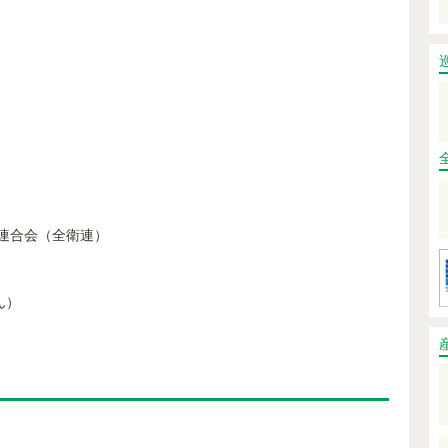
連合会（全衛連）
ん）