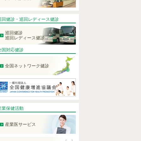
巡回健診・巡回レディース健診
巡回健診
巡回レディース健診
全国対応健診
全国ネットワーク健診
産業保健活動
産業医サービス