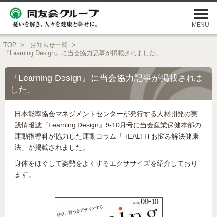
メ
ニ
ュ
MENU
ー
を
TOP
>
お知らせ一覧
>
開
『Learning Design』に当会協力記事が掲載されました。
く
『Learning Design』に当会協力記事が掲載されま
した。
日本能率協会マネジメントセンターが発行する人材開発の実
践情報誌『Learning Design』9-10月号に当会産業保健本部の
運動指導科が協力した運動コラム「HEALTH お悩み解決健康
法」が掲載されました。
身体をほぐして姿勢をよくするエクササイズを紹介しており
ます。