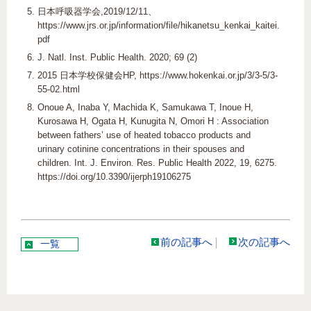
日本呼吸器学会,2019/12/11、
https://www.jrs.or.jp/information/file/hikanetsu_kenkai_kaitei.
pdf
J. Natl. Inst. Public Health. 2020; 69 (2)
2015 日本学校保健会HP, https://www.hokenkai.or.jp/3/3-5/3-
55-02.html
Onoue A, Inaba Y, Machida K, Samukawa T, Inoue H,
Kurosawa H, Ogata H, Kunugita N, Omori H : Association
between fathers’ use of heated tobacco products and
urinary cotinine concentrations in their spouses and
children. Int. J. Environ. Res. Public Health 2022, 19, 6275.
https://doi.org/10.3390/ijerph19106275
前の記事へ
次の記事へ
一覧