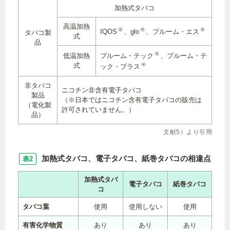
加熱式タバコ
高温加熱
®
®
®
IQOS
、glo
、プルーム・エス
タバコ製
式
品
®
低温加熱
プルーム・テック
、プルーム・テ
式
®
ック・プラス
非タバコ
ニコチン非含有電子タバコ
製品
（※日本ではニコチン含有電子タバコの販売は
（電化製
許可されていません。）
品）
文献5）より引用
加熱式タバコ、電子タバコ、紙巻タバコの相違点
表2
加熱式タバ
電子タバコ
紙巻タバコ
コ
タバコ葉
使用
使用しない
使用
有害化学物質
あり
あり
あり