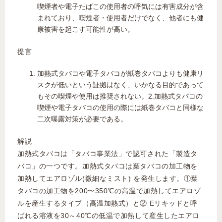
喫煙者や電子たばこの使用者の呼気には有害成分が含
まれており、喫煙者・使用者だけでなく、他者にも健
康被害を起こす可能性が高い。
提言
加熱式タバコや電子タバコが紙巻タバコよりも健康リ
スクが低いという証拠はなく、いかなる目的であって
もその喫煙や使用は推奨されない。2.加熱式タバコの
喫煙や電子タバコの使用の際には紙巻タバコと同様な
二次曝露対策が必要である。
解説
加熱式タバコは「タバコ事業法」で認可された「製造タ
バコ」の一つです。加熱式タバコは葉タバコの加工物を
加熱してエアロゾル(微細なミスト) を発生します。①葉
タバコの加工物を200〜350℃の高温で加熱してエアロゾ
ルを産生するタイプ（高温加熱式）と② Eリキッドと呼
ばれる溶液を30～40℃の低温で加熱して産生したエアロ