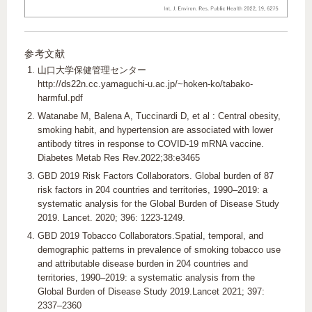
参考文献
山口大学保健管理センター
http://ds22n.cc.yamaguchi-u.ac.jp/~hoken-ko/tabako-
harmful.pdf
Watanabe M, Balena A, Tuccinardi D, et al : Central obesity,
smoking habit, and hypertension are associated with lower
antibody titres in response to COVID‐19 mRNA vaccine.
Diabetes Metab Res Rev.2022;38:e3465
GBD 2019 Risk Factors Collaborators. Global burden of 87
risk factors in 204 countries and territories, 1990–2019: a
systematic analysis for the Global Burden of Disease Study
2019. Lancet. 2020; 396: 1223-1249.
GBD 2019 Tobacco Collaborators.Spatial, temporal, and
demographic patterns in prevalence of smoking tobacco use
and attributable disease burden in 204 countries and
territories, 1990–2019: a systematic analysis from the
Global Burden of Disease Study 2019.Lancet 2021; 397:
2337–2360