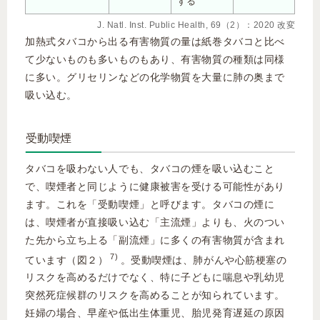
する
J. Natl. Inst. Public Health, 69（2）：2020 改変
加熱式タバコから出る有害物質の量は紙巻タバコと比べ
て少ないものも多いものもあり、有害物質の種類は同様
に多い。グリセリンなどの化学物質を大量に肺の奥まで
吸い込む。
受動喫煙
タバコを吸わない人でも、タバコの煙を吸い込むこと
で、喫煙者と同じように健康被害を受ける可能性があり
ます。これを「受動喫煙」と呼びます。タバコの煙に
は、喫煙者が直接吸い込む「主流煙」よりも、火のつい
た先から立ち上る「副流煙」に多くの有害物質が含まれ
7)
ています（図２）
。受動喫煙は、肺がんや心筋梗塞の
リスクを高めるだけでなく、特に子どもに喘息や乳幼児
突然死症候群のリスクを高めることが知られています。
妊婦の場合、早産や低出生体重児、胎児発育遅延の原因