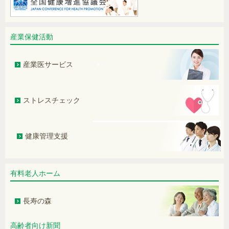
身長が縮んだ！と感じた方へ
産業保健活動
鼠径ヘルニアは手術をせず治せます
か？
産業医サービス
“肺がん検診が変わるかもしれませ
ん！”
ストレスチェック
認知症予防のためには働き盛りの健康
管理が重要です（改訂版）
健康管理支援
女性の「痩せ」による健康障害ついて–
FUS（女性の低体重・低栄養症候群）
に注目を –
有料老人ホーム
左手にしびれ症状。脳は異常なし。原
因は？
長寿の森
新型コロナウイルス(COVID-19) ― 罹
患後症状について ―
高齢者向け新聞