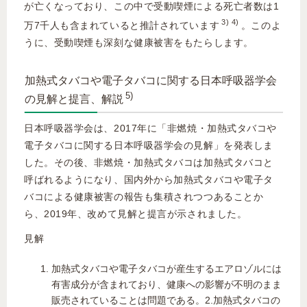
が亡くなっており、この中で受動喫煙による死亡者数は1
3) 4)
万7千人も含まれていると推計されています
。このよ
うに、受動喫煙も深刻な健康被害をもたらします。
加熱式タバコや電子タバコに関する日本呼吸器学会
5)
の見解と提言、解説
日本呼吸器学会は、2017年に「非燃焼・加熱式タバコや
電子タバコに関する日本呼吸器学会の見解」を発表しま
した。その後、非燃焼・加熱式タバコは加熱式タバコと
呼ばれるようになり、国内外から加熱式タバコや電子タ
バコによる健康被害の報告も集積されつつあることか
ら、2019年、改めて見解と提言が示されました。
見解
加熱式タバコや電子タバコが産生するエアロゾルには
有害成分が含まれており、健康への影響が不明のまま
販売されていることは問題である。2.加熱式タバコの