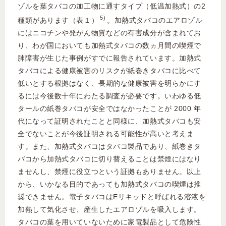
ゾルを葉タバコの加工物に通すタイプ（低温加熱式）の2
5)
種類があります（表１）
。加熱式タバコのエアロゾル
にはニコチンや発がん物質などの有害成分が含まれてお
り、わが国においても加熱式タバコの数ヵ月間の喫煙で
肺障害が生じた事例がすでに報告されています。加熱式
タバコによる健康被害のリスクが紙巻きタバコに比べて
低いとする根拠はなく、長期的な健康被害を明らかにす
るには今後数十年にわたる調査が必要です。いわゆる低
タールの紙巻タバコが安全ではなかったことが 2000 年
代になって証明されたことと同様に、加熱式タバコも安
全でないことが今後証明される可能性が高いと考えま
す。また、加熱式タバコはタバコ製品であり、紙巻きタ
バコから加熱式タバコに切り替えることは禁煙にはなり
ませんし、禁煙に役立つという証拠もありません。以上
から、いかなる目的であっても加熱式タバコの喫煙は推
奨できません。電子タバコはEリキッドと呼ばれる溶液を
加熱して気化させ、産生したエアロゾルを吸入します。
タバコの葉を用いていないために家電製品として危険性