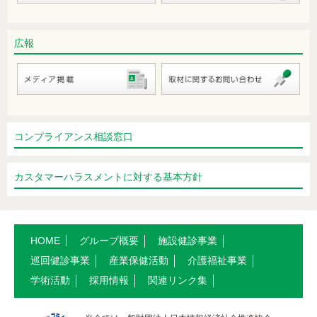
“糖質制限食”について改めて考えてみ
広報
ましょう
胃の内視鏡検査の受診間隔は？
ハチ毒アレルギー
椅子に座る時など少量の尿漏れが…
コンプライアンス相談窓口
HPVワクチン接種のすすめ
カスタマーハラスメントに対する基本方針
「耳性帯状疱疹」後遺症に悩んでいま
す…。
声が枯れるのはお酒のせい？それと
HOME
グループ概要
施設健診事業
も…
巡回健診事業
産業保健活動
介護福祉事業
学術活動
採用情報
関連リンク集
注意すべき肺炎 ―加湿器肺（過敏性
肺炎）―