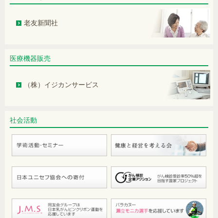
動脈硬化について～脂質仮説を中心に
～
老友新聞社
入浴中にみられる不慮の事故とその予
防―ヒートショックについてー
医療機器販売
健診で「肺気腫」との診断。タバコの
（株）イジカンサービス
影響？
老化は突然やってくる？～最新の研究
結果の意義とこれから期待されること
社会活動
～
狭心症治療中に納豆などは禁食？
アルコール依存症について
エナジードリンクは適量を
手のひらに大量の汗をかく。原因は？
便秘・慢性便秘症について