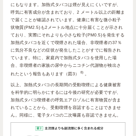
にもなります。加熱式タバコは煙が見えにくいですが、
呼気に有害成分が含まれており、2 メートル以上の距離ま
で届くことが確認されています。健康に有害な微小粒子
状物質(PM2.5)も2メートル地点に十分届くことが示され
ており、実際にそれよりも小さな粒子(PM0.5)を発生する
加熱式タバコを近くで喫煙された場合、非喫煙者の37％
に気分不良などの症状が発生したことがすでに報告され
ています。特に、家庭内で加熱式タバコを使用した場
合、非喫煙者の家族の尿中からニコチン代謝物が検出さ
8)
れたという報告もあります（図3）
。
以上、加熱式タバコの長期間の受動喫煙による健康被害
を科学的に明らかにするには今後の研究が必要ですが、
加熱式タバコ喫煙者の呼気エアロゾルに有害物質が含ま
れていることから、受動喫煙を容認することはできませ
ん。同様に、電子タバコの二次曝露も容認できません。