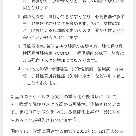
ん、膵臓がん、膀胱がんなど、多くの種類のがんの原
因となります。
循環器疾患：血栓ができやすくなり、心筋梗塞や脳卒
中、動脈硬化のリスクを高めます。特に、女性の場
合、喫煙による冠動脈疾患のリスク上昇が男性よりも
高いことが報告されています。
呼吸器疾患: 気管支炎や肺胞が破壊され、肺気腫や慢
性閉塞性肺疾患（COPD）、呼吸機能の低下、肺炎に
よる死亡リスクの増加につながります。
その他の影響: 骨粗鬆症、消化性潰瘍、歯周病、白内
障、加齢性黄斑変性症（失明の原因）などを引き起こ
すこともあります。
新型コロナウイルス感染症の重症化や後遺症について
も、喫煙が発症リスクを高める可能性が指摘されていま
す。更にコロナワクチンによる抗体価上昇が半分に抑え
2)
られることが報告されています
。
国内では、喫煙に関連する病気で2019年には21万人の人