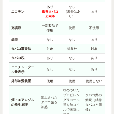
あり
なし
ニコチン
紙巻タバコ
（海外はあ
あり
と同等
り）
一部製品で
充填液
使用
不使用
使用
燃焼
なし
なし
あり
タバコ事業法
対象
対象外
対象
タバコ税
あり
なし
あり
ニコチン・ター
なし
なし
あり
ル量表示
外部加温装置
使用
使用
使用しない
味のついた
プロピレン
タバコ葉の
加工された
煙・エアロゾル
グリコール
燃焼（紙巻
タバコ葉を
の発生原理
等を熱コイ
タバコと同
加熱
ルで蒸気に
様）