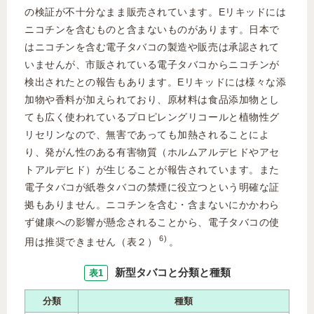
の検証が不十分なまま販売されています。Eリキッドには
ニコチンを含むものと含まないものがあります。日本で
はニコチンを含む電子タバコの製造や販売は承認されて
いませんが、市販されている電子タバコからニコチンが
検出されたとの報告もあります。Eリキッドには様々な添
加物や香料が加えられており、原材料は食品添加物とし
ても広く使われているプロピレングリコールと植物性グ
リセリンなので、無害であっても加熱されることによ
り、発がん性のある有害物質（ホルムアルデヒドやアセ
トアルデヒド）が生じることが報告されています。また
電子タバコが紙巻タバコの禁煙に役立つという明確な証
拠もありません。ニコチンを含む・含まないにかかわら
ず健康への影響が懸念されることから、電子タバコの使
6)
用は推奨できません（表２）
。
新型タバコと分類と種類
表1
分類
種類