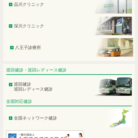
品川クリニック
―人間ドック・健診で見つかる「心房
細動」は重大なサイン― 心房細動の
早期発見と専門医受診の重要性
深川クリニック
煙が見えない新型タバコと健康被害
―加熱式タバコ・電子タバコ・紙巻き
タバコの比較―
八王子診療所
関節炎で膝に水がたまる
膵がんの最近の動向と人間ドックの果
たす役割
巡回健診・巡回レディース健診
高齢者と慢性腎臓病（CKD）患者にお
巡回健診
ける降圧目標の注意点
巡回レディース健診
便を柔らかくする方法は？
全国対応健診
人間ドック・健康診断における胃内視
鏡検査の移り変わりについて
全国ネットワーク健診
PSA検査の新しい展開 S2,3PSA%に
ついて