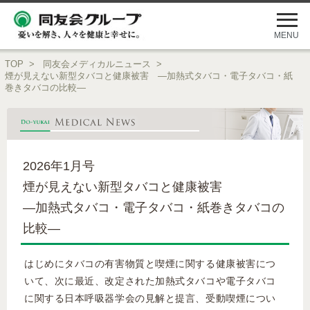
メ
ニ
ュ
MENU
ー
を
TOP
>
同友会メディカルニュース
>
開
煙が見えない新型タバコと健康被害 ―加熱式タバコ・電子タバコ・紙
く
巻きタバコの比較―
2026年1月号
煙が見えない新型タバコと健康被害
―加熱式タバコ・電子タバコ・紙巻きタバコの
比較―
はじめにタバコの有害物質と喫煙に関する健康被害につ
いて、次に最近、改定された加熱式タバコや電子タバコ
に関する日本呼吸器学会の見解と提言、受動喫煙につい