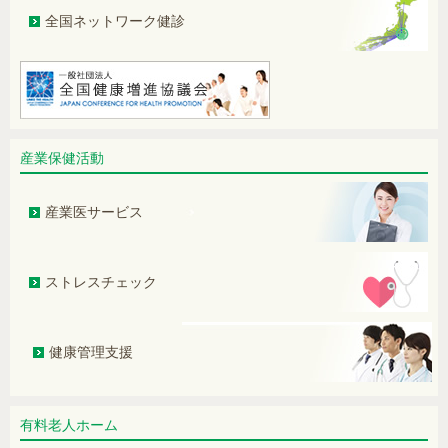
人間ドック・健康診断における胃内視
鏡検査の移り変わりについて
全国ネットワーク健診
PSA検査の新しい展開 S2,3PSA%に
ついて
身長が縮んだ！と感じた方へ
産業保健活動
鼠径ヘルニアは手術をせず治せます
か？
産業医サービス
“肺がん検診が変わるかもしれませ
ん！”
ストレスチェック
認知症予防のためには働き盛りの健康
管理が重要です（改訂版）
健康管理支援
女性の「痩せ」による健康障害ついて–
FUS（女性の低体重・低栄養症候群）
に注目を –
有料老人ホーム
左手にしびれ症状。脳は異常なし。原