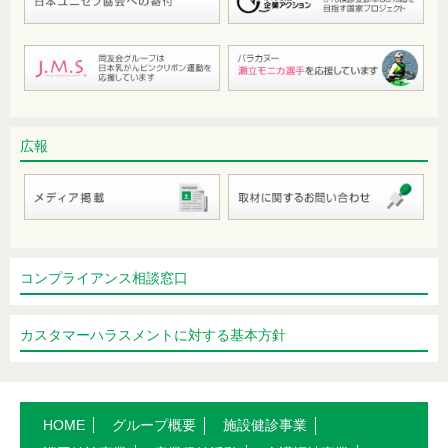
エナジードリンクは適量を
手のひらに大量の汗をかく。原因は？
便秘・慢性便秘症について
“糖質制限食”について改めて考えてみ
広報
ましょう
胃の内視鏡検査の受診間隔は？
ハチ毒アレルギー
椅子に座る時など少量の尿漏れが…
コンプライアンス相談窓口
HPVワクチン接種のすすめ
カスタマーハラスメントに対する基本方針
「耳性帯状疱疹」後遺症に悩んでいま
す…。
声が枯れるのはお酒のせい？それと
HOME
グループ概要
施設健診事業
も…