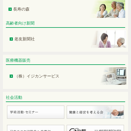
因は？
長寿の森
新型コロナウイルス(COVID-19) ― 罹
患後症状について ―
高齢者向け新聞
動脈硬化について～脂質仮説を中心に
～
老友新聞社
入浴中にみられる不慮の事故とその予
防―ヒートショックについてー
医療機器販売
健診で「肺気腫」との診断。タバコの
（株）イジカンサービス
影響？
老化は突然やってくる？～最新の研究
結果の意義とこれから期待されること
社会活動
～
狭心症治療中に納豆などは禁食？
アルコール依存症について