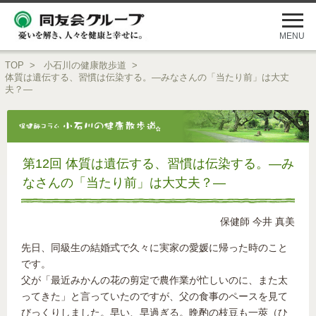
メ
ニ
ュ
MENU
ー
を
TOP
>
小石川の健康散歩道
>
開
体質は遺伝する、習慣は伝染する。―みなさんの「当たり前」は大丈
く
夫？―
第12回 体質は遺伝する、習慣は伝染する。―み
なさんの「当たり前」は大丈夫？―
保健師 今井 真美
先日、同級生の結婚式で久々に実家の愛媛に帰った時のこと
です。
父が「最近みかんの花の剪定で農作業が忙しいのに、また太
ってきた」と言っていたのですが、父の食事のペースを見て
びっくりしました。早い、早過ぎる。晩酌の枝豆も一莢（ひ