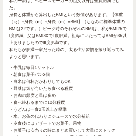
私の一家は、ヘビースモーカーの祖父以外は全員肥満でし
た。
身長と体重から算出したBMIという数値があります。【体重
（㎏）÷身長（m）÷身長（m）=BMI】（ちなみに標準体重の
BMIは22です。）ピーク時のそれぞれのBMIは、私がBMI25で
Ⅰ度肥満。父はBMI30でⅡ度肥満。祖母にいたってはBMIが35以
上ありましたのでⅢ度肥満です。
私たちが肥満一家だった時の、太る生活習慣を振り返ってみ
ようと思います。
・牛乳は毎日1リットル
・朝食は菓子パン2個
・白米は何杯おかわりしてもOK
・野菜は気が向いたら食べる程度
・お肉の頻度と量は多め
・食べ終わるまでに10分程度
・うどんは一食2玉以上が標準
・水、お茶の代わりにジュースで水分補給
・夕食後にはデザートでお菓子、果物
・お菓子は安売りの時にまとめ買いして大量にストック