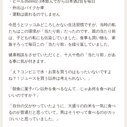
・ビール350ml2-3本飲んでから日本酒2合を毎日
・外出はバイクか車
・運動は疲れるのでしません
今思うとツッコみどころしかない生活習慣ですが、当時の私
たちはこの環境が「当たり前」だったのです。親の当たり前
は、子どもの私にも伝染していました。食事も買い物も、家
族そろって毎日この「当たり前」を繰り返していました。
健康相談をさせていただくと、十人十色の「当たり前」があ
る事に気が付きます。
「え？コンビニで水・お茶を買うのはもったいないですよ
ね？！ジュースを買う以外は考えられない。」
「朝食に菓子パン以外を食べるなんて…じゃあ何を食べれば
いいのですか？」
「自分の父がやっていたように、大盛りの白米を一気に食べ
るのが普通だと思っていて。男はそうやって食べるのがカッ
コいいと思っていました。」