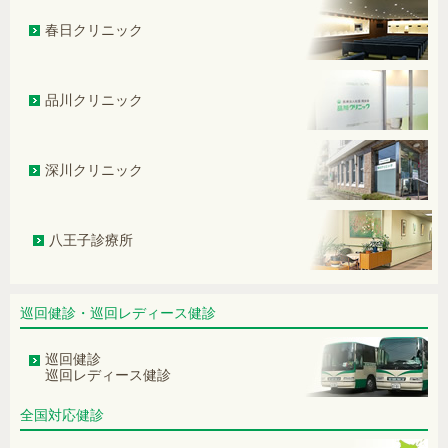
世界対がんデーに、がんについて考え
てみましょう
春日クリニック
GLP-1ダイエットの注意点
品川クリニック
―人間ドック・健診で見つかる「心房
細動」は重大なサイン― 心房細動の
早期発見と専門医受診の重要性
深川クリニック
煙が見えない新型タバコと健康被害
―加熱式タバコ・電子タバコ・紙巻き
タバコの比較―
八王子診療所
関節炎で膝に水がたまる
膵がんの最近の動向と人間ドックの果
たす役割
巡回健診・巡回レディース健診
高齢者と慢性腎臓病（CKD）患者にお
巡回健診
ける降圧目標の注意点
巡回レディース健診
便を柔らかくする方法は？
全国対応健診