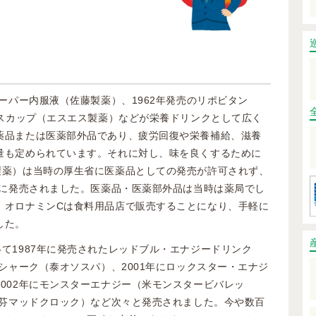
スーパー内服液（佐藤製薬）、1962年発売のリポビタン
エスカップ（エスエス製薬）などが栄養ドリンクとして広く
薬品または医薬部外品であり、疲労回復や栄養補給、滋養
量も定められています。それに対し、味を良くするために
製薬）は当時の厚生省に医薬品としての発売が許可されず、
年に発売されました。医薬品・医薬部外品は当時は薬局でし
、オロナミンCは食料用品店で販売することになり、手軽に
した。
て1987年に発売されたレッドブル・エナジードリンク
にシャーク（泰オソスパ）、2001年にロックスター・エナジ
002年にモンスターエナジー（米モンスタービバレッ
（芬マッドクロック）など次々と発売されました。今や数百