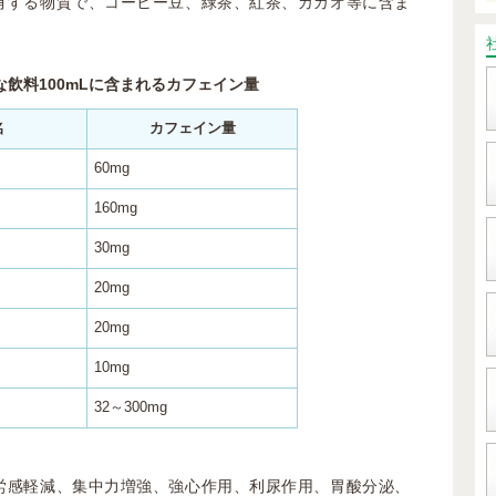
有する物質で、コーヒー豆、緑茶、紅茶、カカオ等に含ま
な飲料100mLに含まれるカフェイン量
名
カフェイン量
60mg
160mg
30mg
20mg
20mg
10mg
32～300mg
労感軽減、集中力増強、強心作用、利尿作用、胃酸分泌、