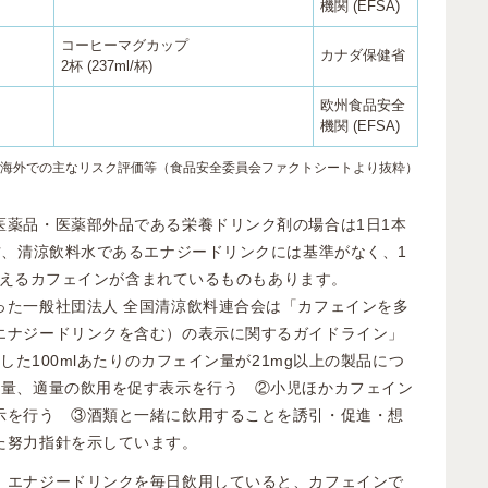
機関 (EFSA)
コーヒーマグカップ
カナダ保健省
2杯 (237ml/杯)
欧州食品安全
機関 (EFSA)
海外での主なリスク評価等（食品安全委員会ファクトシートより抜粋）
医薬品・医薬部外品である栄養ドリンク剤の場合は1日1本
方、清涼飲料水であるエナジードリンクには基準がなく、1
を超えるカフェインが含まれているものもあります。
った一般社団法人 全国清涼飲料連合会は「カフェインを多
エナジードリンクを含む）の表示に関するガイドライン」
造した100mlあたりのカフェイン量が21mg以上の製品につ
ン量、適量の飲用を促す表示を行う ②小児ほかカフェイン
示を行う ③酒類と一緒に飲用することを誘引・促進・想
た努力指針を示しています。
、エナジードリンクを毎日飲用していると、カフェインで