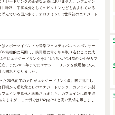
エナジードリンクの正確な定義はありません。カフェイン
は甘味料、栄養成分としてのビタミンなども含まれている
と呼んでいる国が多く、オロナミンCは世界初のエナジード
ーはスポーツイベントや音楽フェスティバルのスポンサー
プを積極的に展開し、購買層に青少年を取り込むことに成
1年にエナジードリンクを1.4Lも飲んだ14歳の女性がカフ
亡。また2012年までにエナジードリンクを飲用後に5人
社会問題となりました。
かった20代前半の男性がエナジードリンク飲用後に死亡し、
は日頃から眠気覚ましのエナジードリンク、カフェイン製
カフェイン中毒死と診断されました。カフェインは血中濃
がありますが、この例では182μg/mLと高い数値を示しまし