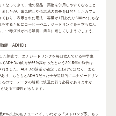
なくなってきて、他の薬品・薬物を併用しやすくなること
いましたが、眠気防止や倦怠感の除去を目的としたカフェ
ており、表示された用法・容量が1日あたり500mgにもな
強をするためにコーヒーやエナジードリンクを何本も飲ん
ら、中毒症状が出る濃度に簡単に達してしまうでしょう。
動症（ADHD）
にした調査で、エナジードリンクを毎日飲んでいる中学生
てADHDの傾向が66%高かったという2015年の報告は、
されました。ADHDの診断が確定したわけではなく、また
があり、もともとADHDだった子が短絡的にエナジードリン
あるので、データの解釈は慎重に行う必要がありますが、
性がある可能性があります。
度数8%以上の缶チューハイ、いわゆる「ストロング系」もジ