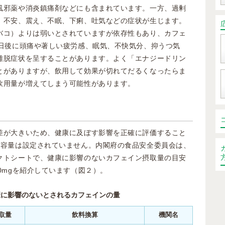
風邪薬や消炎鎮痛剤などにも含まれています。一方、過剰
、不安、震え、不眠、下痢、吐気などの症状が生じます。
バコ）よりは弱いとされていますが依存性もあり、カフェ
2日後に頭痛や著しい疲労感、眠気、不快気分、抑うつ気
離脱症状を呈することがあります。よく「エナジードリン
とがありますが、飲用して効果が切れてだるくなったらま
飲用量が増えてしまう可能性があります。
差が大きいため、健康に及ぼす影響を正確に評価すること
許容量は設定されていません。内閣府の食品安全委員会は、
クトシートで、健康に影響のないカフェイン摂取量の目安
0mgを紹介しています（図２）。
康に影響のないとされるカフェインの量
取量
飲料換算
機関名