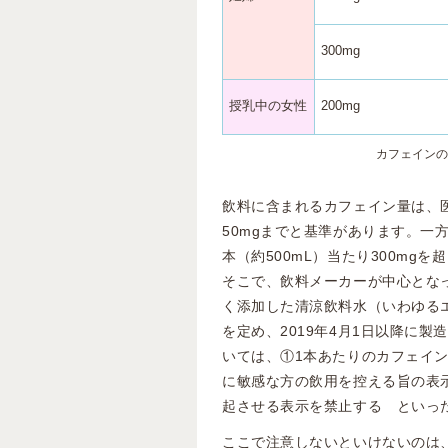
300mg
授乳中の女性
200mg
カフェインの
飲料に含まれるカフェイン量は、
50mgまでと基準があります。一
本（約500mL）当たり300mg
そこで、飲料メーカーが中心とな
く添加した清涼飲料水（いわゆる
を定め、2019年4月1日以降に製
いては、①1本あたりのカフェイ
に敏感な方の飲用を控える旨の表
起させる表示を禁止する といっ
ここで注意しないといけないのは