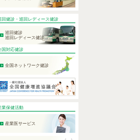
巡回健診・巡回レディース健診
巡回健診
巡回レディース健診
全国対応健診
全国ネットワーク健診
産業保健活動
産業医サービス