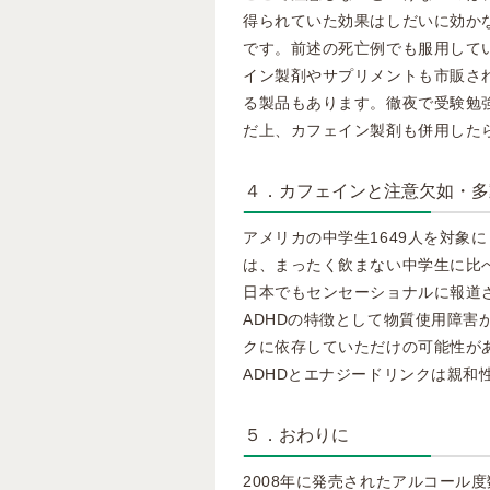
得られていた効果はしだいに効か
です。前述の死亡例でも服用して
イン製剤やサプリメントも市販され
る製品もあります。徹夜で受験勉
だ上、カフェイン製剤も併用した
４．カフェインと注意欠如・多
アメリカの中学生1649人を対象
は、まったく飲まない中学生に比べ
日本でもセンセーショナルに報道
ADHDの特徴として物質使用障害
クに依存していただけの可能性が
ADHDとエナジードリンクは親和
５．おわりに
2008年に発売されたアルコール