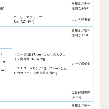
欧州食品安全
体重)
機関 (EFSA)
コーヒーマグカップ
カナダ保健省
3杯 (237ml/杯)
欧州食品安全
機関 (EFSA)
g
・コーラ1缶 (355ml) 当たりのカフェ
イン含有量 36～46mg
5mg
カナダ保健省
・エナジードリンク1缶（250ml) 当た
5mg
りのカフェイン含有量 約80mg
世界保健機関
(WHO)
欧州食品安全