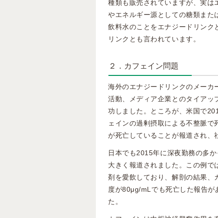
種類も販売されていますが、実は
やエネルギー源としての糖類また
飲料水のことをエナジードリンク
リンクとも言われています。
２．カフェイン問題
海外のエナジードリンクのメーカ
活動、メディア企業とのタイアッ
功しました。ところが、米国で201
ェインの過剰摂取による不整脈で死
が死亡していることが報道され、
日本でも2015年に深夜勤務の多
大きく報道されました。この例で
剤を愛飲しており、解剖の結果、
度が80μg/mLでも死亡した報告
た。