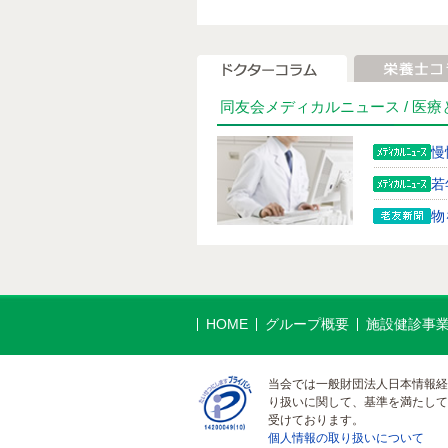
同友会メディカルニュース /
医療
慢
若
物
ウ
プ
～
HOME
グループ概要
施設健診事
足
世
当会では一般財団法人日本情報経
G
り扱いに関して、基準を満たして
受けております。
―
個人情報の取り扱いについて
―