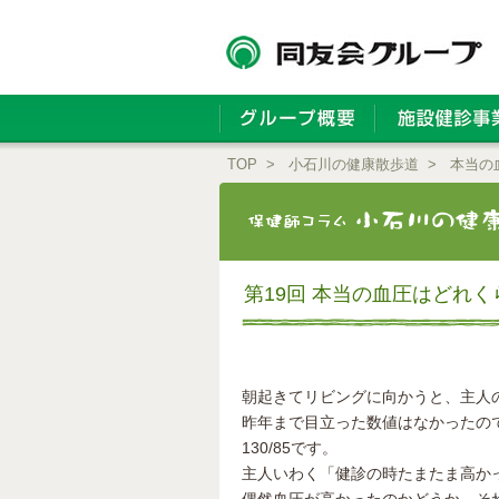
TOP
>
小石川の健康散歩道
>
本当の
第19回 本当の血圧はどれ
朝起きてリビングに向かうと、主人
昨年まで目立った数値はなかったの
130/85です。
主人いわく「健診の時たまたま高か
偶然血圧が高かったのかどうか、そ