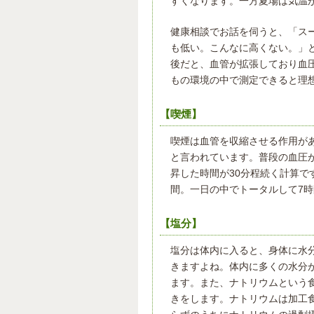
すくなります。一方夏場は気温
健康相談でお話を伺うと、「ス
も低い。こんなに高くない。」
後だと、血管が拡張しており血
もの環境の中で測定できると理
【喫煙】
喫煙は血管を収縮させる作用があり
と言われています。普段の血圧が13
昇した時間が30分程続く計算です
間。一日の中でトータルして7時
【塩分】
塩分は体内に入ると、身体に水
きますよね。体内に多くの水分
ます。また、ナトリウムという
きをします。ナトリウムは加工