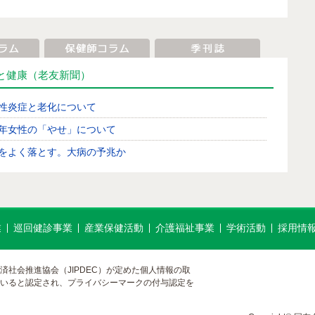
と健康
（老友新聞）
性炎症と老化について
年女性の「やせ」について
をよく落とす。大病の予兆か
ェアラブル時代の健康管理
レコンセプションケア ～働く女性の今と未来を守るために
業
巡回健診事業
産業保健活動
介護福祉事業
学術活動
採用情
が頻繁につる。改善方法は？
界対がんデーに、がんについて考えてみましょう
済社会推進協会（JIPDEC）が定めた個人情報の取
LP-1ダイエットの注意点
いると認定され、プライバシーマークの付与認定を
人間ドック・健診で見つかる「心房細動」は重大なサイン
 心房細動の早期発見と専門医受診の重要性