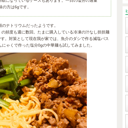
摂取になっているケースもあります。一日の塩分の適量
味の方は6gです。
類のナトリウムだったようです。
g）の頻度も週に数回。たまに購入している冷凍の汁なし担担麺
うです。対策として現在我が家では、魚介のダシで作る減塩パス
んにゃくで作った塩分0gの中華麺も試してみました。