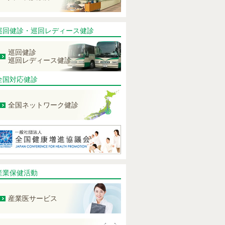
巡回健診・巡回レディース健診
巡回健診
巡回レディース健診
全国対応健診
全国ネットワーク健診
産業保健活動
産業医サービス