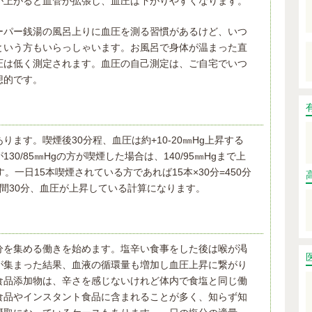
が上がると血管が拡張し、血圧は下がりやすくなります。
ーパー銭湯の風呂上りに血圧を測る習慣があるけど、いつ
という方もいらっしゃいます。お風呂で身体が温まった直
圧は低く測定されます。血圧の自己測定は、ご自宅でいつ
想的です。
ます。喫煙後30分程、血圧は約+10-20㎜Hg上昇する
0/85㎜Hgの方が喫煙した場合は、140/95㎜Hgまで上
。一日15本喫煙されている方であれば15本×30分=450分
間30分、血圧が上昇している計算になります。
分を集める働きを始めます。塩辛い食事をした後は喉が渇
が集まった結果、血液の循環量も増加し血圧上昇に繋がり
食品添加物は、辛さを感じないけれど体内で食塩と同じ働
食品やインスタント食品に含まれることが多く、知らず知