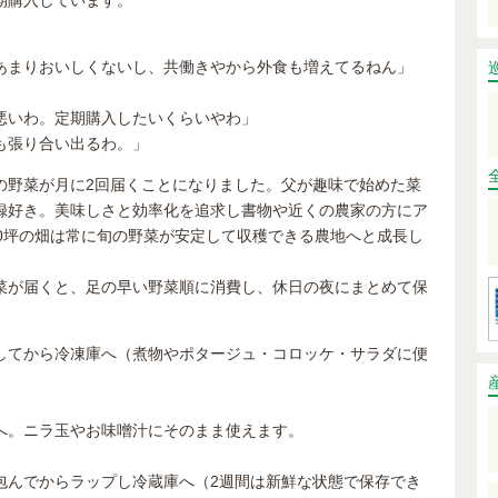
あまりおいしくないし、共働きやから外食も増えてるねん」
悪いわ。定期購入したいくらいやわ」
も張り合い出るわ。」
の野菜が月に2回届くことになりました。父が趣味で始めた菜
録好き。美味しさと効率化を追求し書物や近くの農家の方にア
00坪の畑は常に旬の野菜が安定して収穫できる農地へと成長し
菜が届くと、足の早い野菜順に消費し、休日の夜にまとめて保
してから冷凍庫へ（煮物やポタージュ・コロッケ・サラダに便
へ。ニラ玉やお味噌汁にそのまま使えます。
包んでからラップし冷蔵庫へ（2週間は新鮮な状態で保存でき