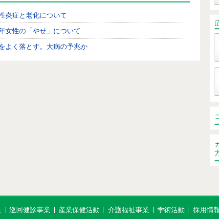
性炎症と老化について
年女性の「やせ」について
をよく落とす。大病の予兆か
ェアラブル時代の健康管理
レコンセプションケア ～働く女性の今と未来を守るために
が頻繁につる。改善方法は？
界対がんデーに、がんについて考えてみましょう
LP-1ダイエットの注意点
人間ドック・健診で見つかる「心房細動」は重大なサイン
 心房細動の早期発見と専門医受診の重要性
が見えない新型タバコと健康被害 ―加熱式タバコ・電子タ
コ・紙巻きタバコの比較―
節炎で膝に水がたまる
業
巡回健診事業
産業保健活動
介護福祉事業
学術活動
採用情
がんの最近の動向と人間ドックの果たす役割