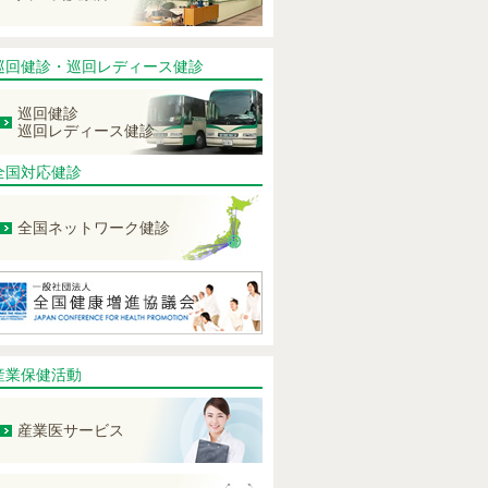
巡回健診・巡回レディース健診
巡回健診
巡回レディース健診
全国対応健診
全国ネットワーク健診
産業保健活動
産業医サービス