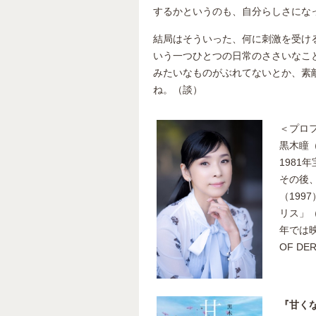
するかというのも、自分らしさにな
結局はそういった、何に刺激を受け
いう一つひとつの日常のささいなこ
みたいなものがぶれてないとか、素
ね。（談）
＜プロ
黒木瞳
1981
その後
（199
リス」（
年では映
OF D
『甘く