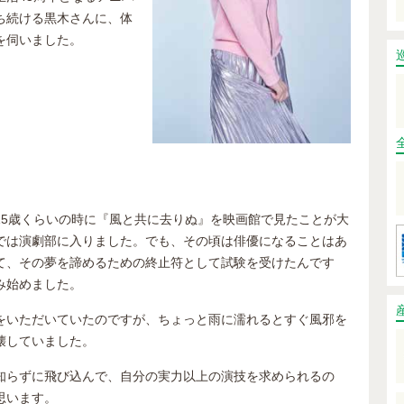
ち続ける黒木さんに、体
を伺いました。
15歳くらいの時に『風と共に去りぬ』を映画館で見たことが大
では演劇部に入りました。でも、その頃は俳優になることはあ
て、その夢を諦めるための終止符として試験を受けたんです
み始めました。
をいただいていたのですが、ちょっと雨に濡れるとすぐ風邪を
壊していました。
知らずに飛び込んで、自分の実力以上の演技を求められるの
思います。