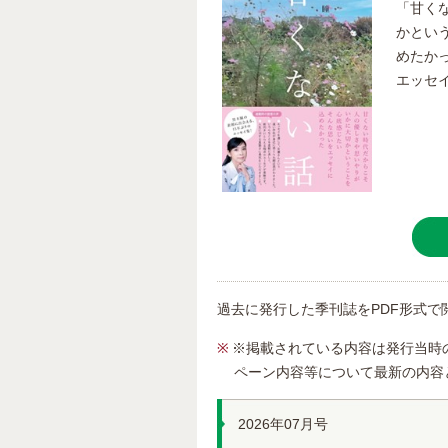
「甘く
かとい
めたか
エッセイ
過去に発行した季刊誌をPDF形式で
※掲載されている内容は発行当時
ペーン内容等について最新の内容
2026年07月号