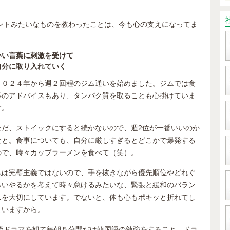
ントみたいなものを教わったことは、今も心の支えになってま
いい言葉に刺激を受けて
自分に取り入れていく
２０２４年から週２回程のジム通いを始めました。ジムでは食
事のアドバイスもあり、タンパク質を取ることも心掛けていま
す。
ただ、ストイックにすると続かないので、週2位が一番いいのか
なと。食事についても、自分に厳しすぎるとどこかで爆発する
ので、時々カップラーメンを食べて（笑）。
私は完璧主義ではないので、手を抜きながら優先順位やどれぐ
らいやるかを考えて時々怠けるみたいな、緊張と緩和のバラン
スを大切にしています。でないと、体も心もポキッと折れてし
まいますから。
流ドラマを観て毎朝５分間だけ韓国語の勉強をすること。ドラ