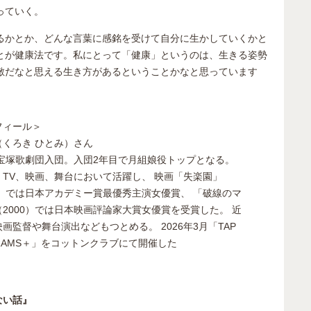
っていく。
るかとか、どんな言葉に感銘を受けて自分に生かしていくかと
とが健康法です。私にとって「健康」というのは、生きる姿勢
敵だなと思える生き方があるということかなと思っています
フィール＞
（くろき ひとみ）さん
年宝塚歌劇団入団。入団2年目で月組娘役トップとなる。
、TV、映画、舞台において活躍し、 映画「失楽園」
7）では日本アカデミー賞最優秀主演女優賞、 「破線のマ
2000）では日本映画評論家大賞女優賞を受賞した。 近
画監督や舞台演出などもつとめる。 2026年3月「TAP
ERAMS＋」をコットンクラブにて開催した
ない話』