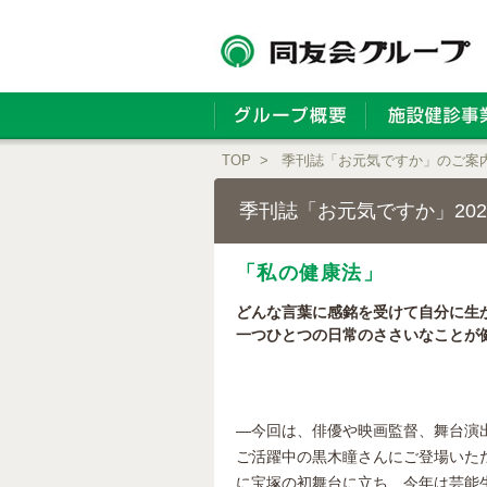
TOP
>
季刊誌「お元気ですか」のご案
季刊誌「お元気ですか」202
「私の健康法」
どんな言葉に感銘を受けて自分に生
一つひとつの日常のささいなことが
―今回は、俳優や映画監督、舞台演
ご活躍中の黒木瞳さんにご登場いた
に宝塚の初舞台に立ち、今年は芸能生