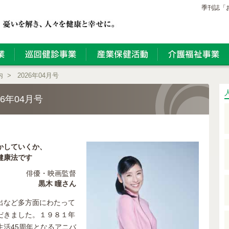
季刊誌「お
内
>
2026年04月号
6年04月号
かしていくか、
健康法です
俳優・映画監督
黒木 瞳さん
出など多方面にわたって
だきました。１９８１年
活45周年となるアニバ