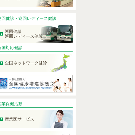
巡回健診・巡回レディース健診
巡回健診
巡回レディース健診
全国対応健診
全国ネットワーク健診
産業保健活動
産業医サービス